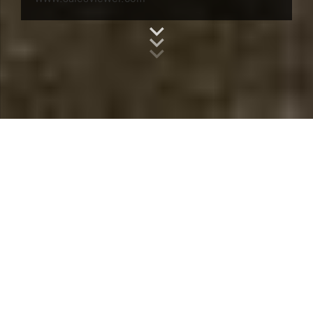
Alle Beiträge von „TeslaBen™“
Allgemein